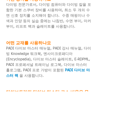
다이빙 전문가로서, 다이빙 컴퓨터와 다이빙 칼을 포
함한 기본 스쿠버 장비를 사용하며, 최소 두 개의 수
면 신호 장치를 소지해야 합니다. 수중 매핑이나 수
색과 인양 등의 실습 중에는 나침반, 수면 부이, 마커
부이, 리프트 백과 슬레이트를 사용합니다.
어떤 교재를 사용하나요
PADI 다이브 마스터 매뉴얼, PADI 강사 매뉴얼, 다이
빙 Knowledge 워크북, 엔사이크로패디아
(Encyclopedia), 다이브 마스터 슬레이트, E-RDPML,
PADI 프로페셔널 트레이닝 로그북, 다이브 마스터
홀로그램, PADI 프로 가방이 포함된
PADI 다이브 마
스터 팩
을 사용합니다.
다이브트리의 다이브 마스터 코스 비용은 무
엇을 포함하나요
포함내역 : 강습료, 보험료, PADI 다이브마스터 코스
교재
불포함 내역 : 수영장입장 및 공기탱크 대여, 자격증
발급비용, 바다여행경비